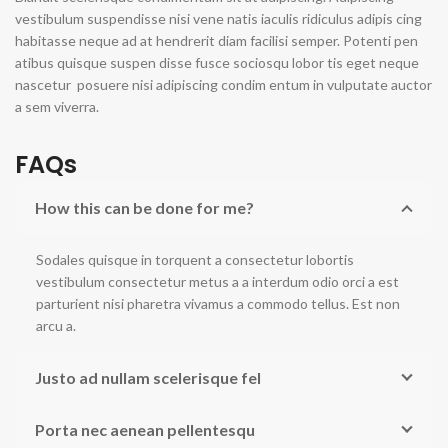
vestibulum suspendisse nisi vene natis iaculis ridiculus adipis cing
habitasse neque ad at hendrerit diam facilisi semper. Potenti pen
atibus quisque suspen disse fusce sociosqu lobor tis eget neque
nascetur posuere nisi adipiscing condim entum in vulputate auctor
a sem viverra.
FAQs
How this can be done for me?
Sodales quisque in torquent a consectetur lobortis
vestibulum consectetur metus a a interdum odio orci a est
parturient nisi pharetra vivamus a commodo tellus. Est non
arcu a.
Justo ad nullam scelerisque fel
Porta nec aenean pellentesqu