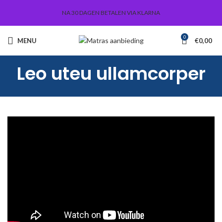
NA 30 DAGEN BETALEN VIA KLARNA
0
MENU
€
0,00
Leo uteu ullamcorper