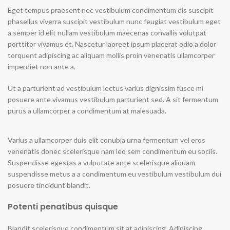
Eget tempus praesent nec vestibulum condimentum dis suscipit
phasellus viverra suscipit vestibulum nunc feugiat vestibulum eget
a semper id elit nullam vestibulum maecenas convallis volutpat
porttitor vivamus et. Nascetur laoreet ipsum placerat odio a dolor
torquent adipiscing ac aliquam mollis proin venenatis ullamcorper
imperdiet non ante a.
Ut a parturient ad vestibulum lectus varius dignissim fusce mi
posuere ante vivamus vestibulum parturient sed. A sit fermentum
purus a ullamcorper a condimentum at malesuada.
Varius a ullamcorper duis elit conubia urna fermentum vel eros
venenatis donec scelerisque nam leo sem condimentum eu sociis.
Suspendisse egestas a vulputate ante scelerisque aliquam
suspendisse metus a a condimentum eu vestibulum vestibulum dui
posuere tincidunt blandit.
Potenti penatibus quisque
Blandit scelerisque condimentum sit at adipiscing. Adipiscing