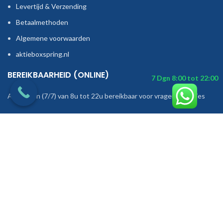
Levertijd & Verzending
Betaalmethoden
Algemene voorwaarden
aktieboxspring.nl
BEREIKBAARHEID (ONLINE)
Alle dagen (7/7) van 8u tot 22u bereikbaar voor vragen of advies
+31 752071069
+31 65985 0473