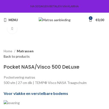
NA 30 DAGEN BETALEN VIA KLARNA
0
MENU
€
0,00
Click to enlarge
Home
Matrassen
Back to products
Pocket NASA/Visco 500 DeLuxe
Pocketvering matras
500 v/m | 27 cm dik | TEMP® Visco NASA Traagschuim
Voor vlakke en verstelbare bodems