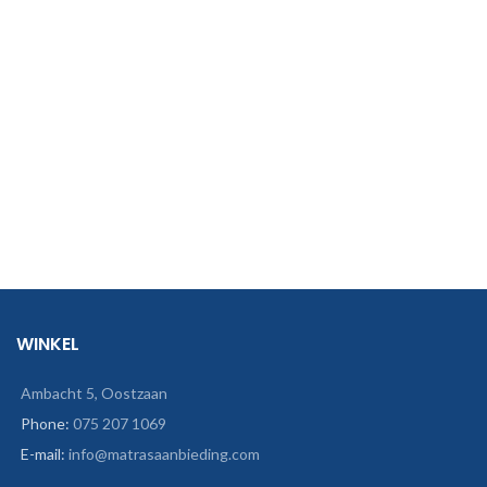
WINKEL
Ambacht 5, Oostzaan
Phone:
075 207 1069
E-mail:
info@matrasaanbieding.com