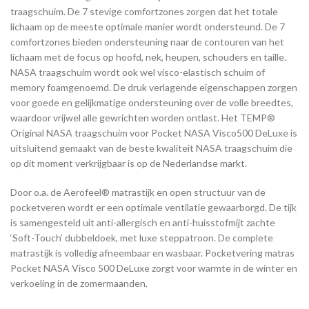
traagschuim. De 7 stevige comfortzones zorgen dat het totale
lichaam op de meeste optimale manier wordt ondersteund. De 7
comfortzones bieden ondersteuning naar de contouren van het
lichaam met de focus op hoofd, nek, heupen, schouders en taille.
NASA traagschuim wordt ook wel visco-elastisch schuim of
memory foamgenoemd. De druk verlagende eigenschappen zorgen
voor goede en gelijkmatige ondersteuning over de volle breedtes,
waardoor vrijwel alle gewrichten worden ontlast. Het TEMP®
Original NASA traagschuim voor Pocket NASA Visco500 DeLuxe is
uitsluitend gemaakt van de beste kwaliteit NASA traagschuim die
op dit moment verkrijgbaar is op de Nederlandse markt.
Door o.a. de Aerofeel® matrastijk en open structuur van de
pocketveren wordt er een optimale ventilatie gewaarborgd. De tijk
is samengesteld uit anti-allergisch en anti-huisstofmijt zachte
‘Soft-Touch’ dubbeldoek, met luxe steppatroon. De complete
matrastijk is volledig afneembaar en wasbaar. Pocketvering matras
Pocket NASA Visco 500 DeLuxe zorgt voor warmte in de winter en
verkoeling in de zomermaanden.