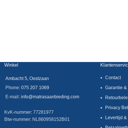
Winkel
Klantenservi
Contact
Ambacht 5, Oostzaan
Phone:
075 207 1069
Garantie &
E-mail:
info@matrasaanbieding.com
Retourbele
Privacy Be
KvK-nummer: 77281977
Levertijd 
Btw-nummer: NL860958152B01
Betaalmet