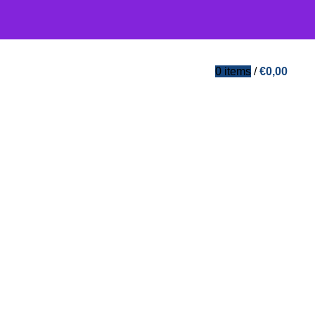
0
items
/
€
0,00